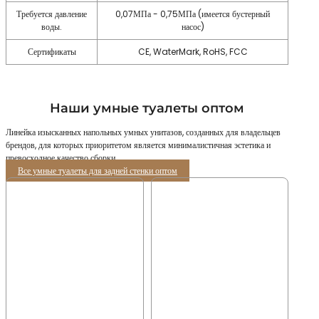
Требуется давление
0,07МПа - 0,75МПа (имеется бустерный
воды.
насос)
Сертификаты
CE, WaterMark, RoHS, FCC
Наши умные туалеты оптом
Линейка изысканных напольных умных унитазов, созданных для владельцев
брендов, для которых приоритетом является минималистичная эстетика и
превосходное качество сборки.
Все умные туалеты для задней стенки оптом