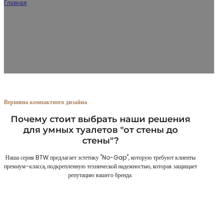
Главная
/
Производитель "умных" туалетов "от стены к стене
Являясь ведущим производителем умных унитазов, мы предлагаем
напольные решения, которые сочетают в себе элегантный внешний вид и
устойчивость конструкции. Мы производим продукцию под частной
торговой маркой для дистрибьюторов и владельцев брендов,
ориентированных на гостиничный и жилой секторы класса люкс.
Вершина компактного дизайна
Почему стоит выбрать наши решения
для умных туалетов "от стены до
стены"?
Наша серия BTW предлагает эстетику "No-Gap", которую требуют клиенты
премиум-класса, подкрепленную технической надежностью, которая защищает
репутацию вашего бренда.