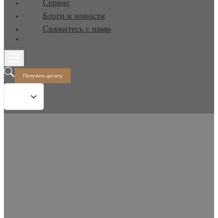
Сервис
Блоги и новости
Свяжитесь с нами
Получить цитату
Производитель "умных" туалетов "от стены
к стене
Бесшовная интеграция и современная
эстетика