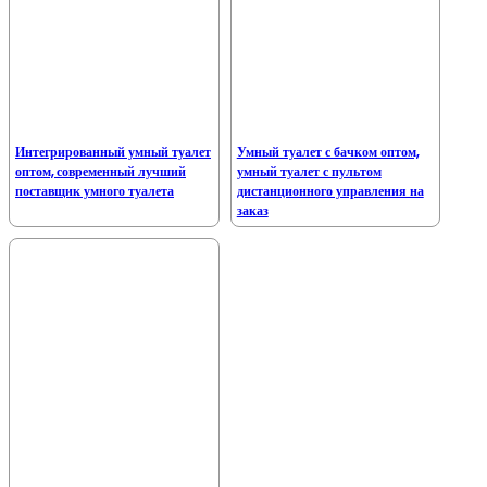
Интегрированный умный туалет
Умный туалет с бачком оптом,
оптом, современный лучший
умный туалет с пультом
поставщик умного туалета
дистанционного управления на
заказ