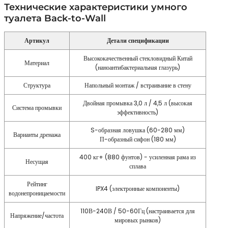
Технические характеристики умного
туалета Back-to-Wall
Артикул
Детали спецификации
Высококачественный стекловидный Китай
Материал
(наноантибактериальная глазурь)
Структура
Напольный монтаж / встраивание в стену
Двойная промывка 3,0 л / 4,5 л (высокая
Система промывки
эффективность)
S-образная ловушка (60-280 мм)
Варианты дренажа
П-образный сифон (180 мм)
400 кг+ (880 фунтов) - усиленная рама из
Несущая
сплава
Рейтинг
IPX4 (электронные компоненты)
водонепроницаемости
110В-240В / 50-60Гц (настраивается для
Напряжение/частота
мировых рынков)