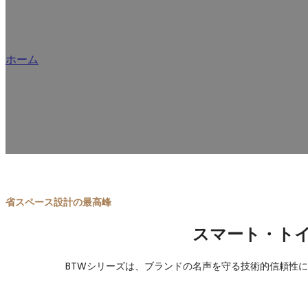
PT
ホーム
/
スマートトイレ・メーカー
バック・トゥ・ウォールのスマート・トイレ工場の第一人者として
た、高級ホスピタリティや高級住宅をターゲットとする
省スペース設計の最高峰
スマート・ト
BTWシリーズは、ブランドの名声を守る技術的信頼性