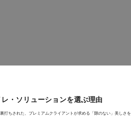
スマートトイレ・メーカー
シームレスな統合とモダンな美学
、洗練された外観と構造的な安定性を兼ね備えた床設置型のソリューシ
流通業者やブランドオーナー向けに、プライベート・ブランドの製造も行
イレ・ソリューションを選ぶ理由
に裏打ちされた、プレミアムクライアントが求める「隙のない」美しさを