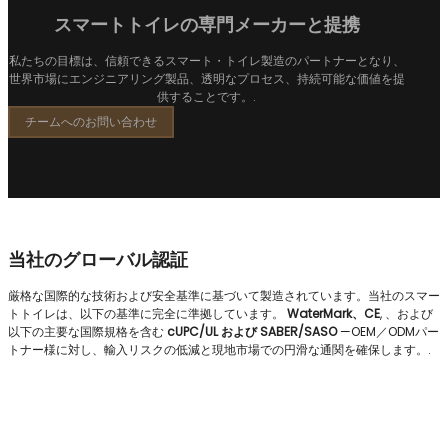
スマートトイレの専門メーカーと提携
私たちの目標は、信頼できるスマート・トイレ製造のパートナーとなり、
世界市場にエンジニアリング製品、透明なプロセス、持続可能な価値を提
供することです。.
チームへのお問い合わせ
当社のグローバル認証
厳格な国際的な技術および安全基準に基づいて製造されています。当社のスマー
トトイレは、以下の基準に完全に準拠しています。
WaterMark、CE
, 、および
以下の主要な国際規格を含む
cUPC/UL および SABER/SASO
—OEM／ODMパー
トナー様に対し、輸入リスクの低減と現地市場での円滑な通関を確保します。.