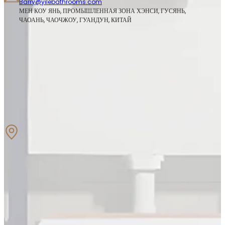
Barry@yilebathrooms.com
МЕН КОУ ЯНЬ, ПРОМЫШЛЕННАЯ ЗОНА ХЭНСИ, ГУСЯНЬ, 
ЧАОАНЬ, ЧАОЧЖОУ, ГУАНДУН, КИТАЙ