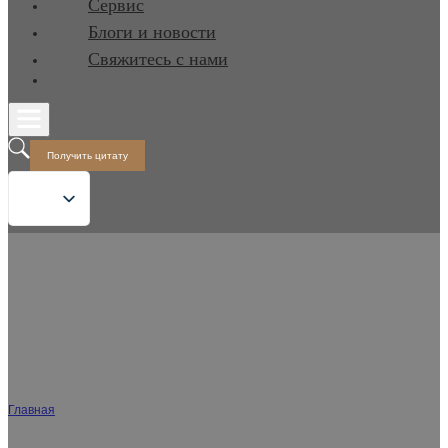
Сервис
Блоги и новости
Свяжитесь с нами
Получить цитату
Оптовая продажа двух частей умного
туалета
Главная
/
Двухсекционный умный туалет
Максимально повысьте эффективность логистики с помощью наших