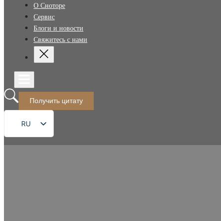
О Сноторе
Сервис
Блоги и новости
Свяжитесь с нами
Получить цитату
RU
EN
FR
DE
ES
PT