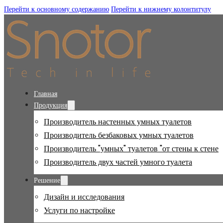
Перейти к основному содержанию
Перейти к нижнему колонтитулу
Главная
Продукция
Производитель настенных умных туалетов
Производитель безбаковых умных туалетов
Производитель "умных" туалетов "от стены к стене
Производитель двух частей умного туалета
Решение
Дизайн и исследования
Услуги по настройке