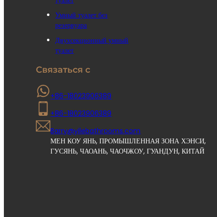
Умный туалет без
резервуара
Двухсекционный умный
туалет
Связаться с
+86-18023906389
+86-18023906389
Barry@yilebathrooms.com
МЕН КОУ ЯНЬ, ПРОМЫШЛЕННАЯ ЗОНА ХЭНСИ, 
ГУСЯНЬ, ЧАОАНЬ, ЧАОЧЖОУ, ГУАНДУН, КИТАЙ