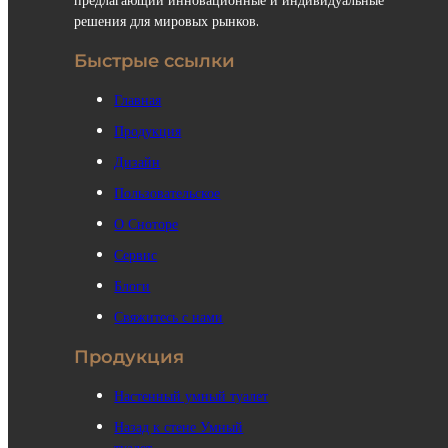
решения для мировых рынков.
Быстрые ссылки
Главная
Продукция
Дизайн
Пользовательское
О Сноторе
Сервис
Блоги
Свяжитесь с нами
Продукция
Настенный умный туалет
Назад к стене Умный
туалет