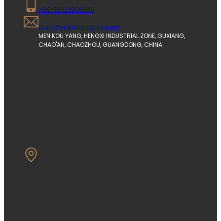
+86-18023906389
Barry@yilebathrooms.com
MEN KOU YANG, HENGXI INDUSTRIAL ZONE, GUXIANG, 
CHAO'AN, CHAOZHOU, GUANGDONG, CHINA