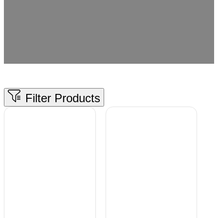
Oferecendo uma estética de chão sem falhas com
canalização oculta, as nossas sanitas inteligentes Back to
Wall por atacado foram concebidas para uma instalação
versátil com compatibilidade com S-trap e P-trap.