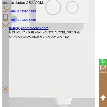
necessidades OEM/ODM.
+86-18023906389
+86-18023906389
Barry@yilebathrooms.com
MEN KOU YANG, HENGXI INDUSTRIAL ZONE, GUXIANG, 
CHAO'AN, CHAOZHOU, GUANGDONG, CHINA