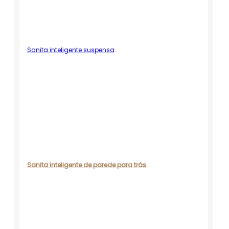
Contacte-nos para obter
soluções por atacado e
personalizadas.
Especificações técnicas
Item Especificação Tipo
Sanita inteligente suspensa
de descarga...
Sanita inteligente de parede para trás