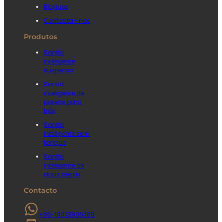
Blogues
Contactar-nos
Produtos
Sanita
inteligente
suspensa
Sanita
inteligente de
parede para
trás
Sanita
inteligente sem
tanque
Sanita
inteligente de
duas peças
Contacto
+86-18023906389