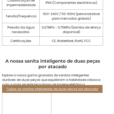
Classificação de
IPX4 (Componentes electrónicos)
impermeabilidade
110V-240V / 50-60Hz (personalizável
Tensão/Frequência
para mercados globais)
Pressão da água
0,07MPa - 0,75MPa (bomba de reforço
necessária.
disponível)
Certificações
CE, WaterMark, RoHS, FCC
A nossa sanita inteligente de duas peças
por atacado
Explore a nossa gama grossista de sanitas inteligentes
duráveis de duas peças que equilibram a fiabilidade clássica
com a mais recente tecnologia de higiene eletrónica.
Todas as sanitas inteligentes de duas peças por atacado