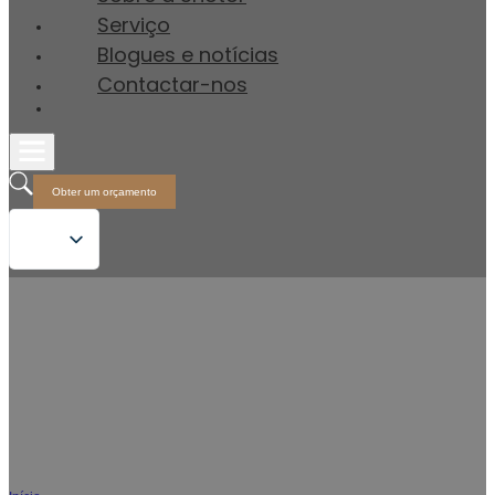
Serviço
Blogues e notícias
Contactar-nos
Obter um orçamento
Sanita inteligente de duas peças Fabricante
Eficiência logística e venda grossista de
grandes volumes