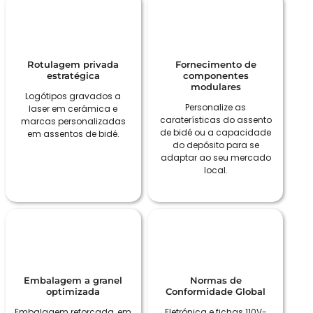
Rotulagem privada
Fornecimento de
estratégica
componentes
modulares
Logótipos gravados a
Personalize as
laser em cerâmica e
caraterísticas do assento
marcas personalizadas
de bidé ou a capacidade
em assentos de bidé.
do depósito para se
adaptar ao seu mercado
local.
Embalagem a granel
Normas de
optimizada
Conformidade Global
Embalagem reforçada, em
Eletrónica e fichas 110V-