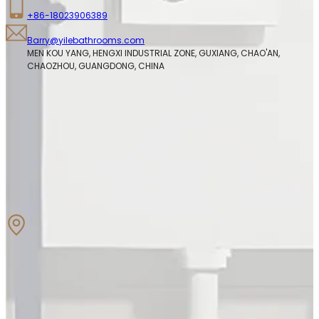
+86-18023906389
Barry@yilebathrooms.com
MEN KOU YANG, HENGXI INDUSTRIAL ZONE, GUXIANG, CHAO'AN, 
CHAOZHOU, GUANGDONG, CHINA