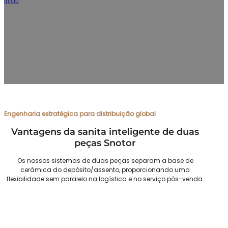
Início
/
Sanita inteligente de duas peças Fabricante
As nossas sanitas inteligentes de duas peças para venda por
grosso combinam a fiabilidade tradicional com a moderna
tecnologia de sanitas inteligentes, concebidas
especificamente para grossistas e retalhistas, e apresentam o
menor risco de transporte e a maior densidade de carga de
contentores da indústria.
Engenharia estratégica para distribuição global
Vantagens da sanita inteligente de duas
peças Snotor
Os nossos sistemas de duas peças separam a base de
cerâmica do depósito/assento, proporcionando uma
flexibilidade sem paralelo na logística e no serviço pós-venda.