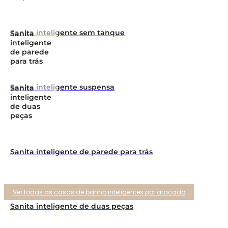
Sanita inteligente sem tanque
Sanita
inteligente
de parede
para trás
Sanita inteligente suspensa
Sanita
inteligente
de duas
peças
Sanita inteligente de parede para trás
Ver todas as casas de banho inteligentes por atacado
Sanita inteligente de duas peças