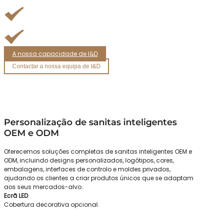
Ensaios de impermeabilidade e segurança
Bidé inovador e eficiência energética
A nossa capacidade de I&D
Contactar a nossa equipa de I&D
Personalização de sanitas inteligentes
OEM e ODM
Oferecemos soluções completas de sanitas inteligentes OEM e
ODM, incluindo designs personalizados, logótipos, cores,
embalagens, interfaces de controlo e moldes privados,
ajudando os clientes a criar produtos únicos que se adaptam
aos seus mercados-alvo.
Ecrã LED
Cobertura decorativa opcional.