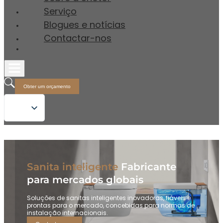
Serviço
Blogues e notícias
Contactar-nos
Obter um orçamento
Sanita inteligente
Fabricante
para mercados globais
Soluções de sanitas inteligentes inovadoras, fiáveis e
prontas para o mercado, concebidas para normas de
instalação internacionais.