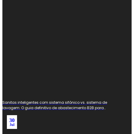
Sanitas inteligentes com sistema sifónico vs. sistema de
lavagem: O guia definitivo de abastecimento B2B para
distribuidores globais
30
Jul