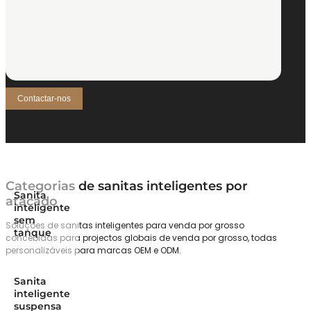
Contactar-nos
Categorias de sanitas inteligentes por
Sanita
atacado
inteligente
sem
Soluções de sanitas inteligentes para venda por grosso
tanque
concebidas para projectos globais de venda por grosso, todas
personalizáveis para marcas OEM e ODM.
Sanita
inteligente
suspensa