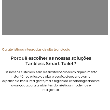
sanitas inteligentes sem reservatório. Especializamo-nos em
sistemas inteligentes de fluxo direto que oferecem
caraterísticas de alta tecnologia e perfis minimalistas para
distribuidores, integradores de casas inteligentes e retalhistas
de topo
Caraterísticas integradas de alta tecnologia
Porquê escolher as nossas soluções
Tankless Smart Toilet?
Os nossos sistemas sem reservatório fornecem aquecimento
instantâneo e fluxo de alta pressão, oferecendo uma
experiência mais inteligente, mais higiénica e tecnologicamente
avançada para ambientes domésticos modernos e
inteligentes.