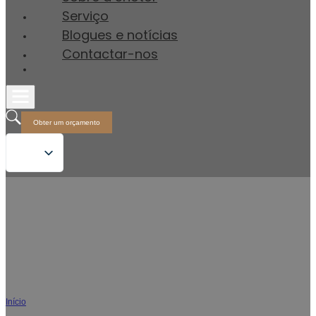
Serviço
Blogues e notícias
Contactar-nos
Obter um orçamento
Sanita inteligente Tankless Fabricante
Tecnologia e design integrados avançados
Início
/
Sanita inteligente Tankless Fabricante
Expanda a sua carteira de produtos com uma fábrica de