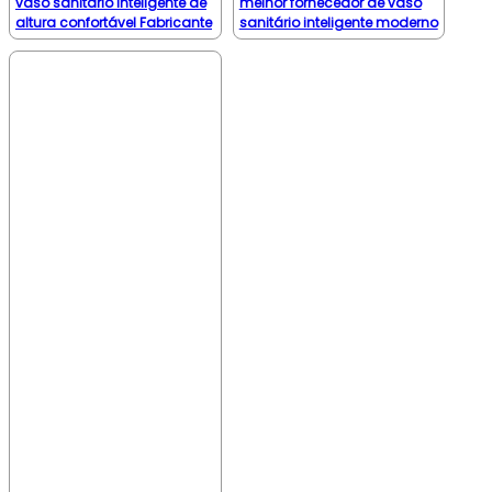
vaso sanitário inteligente de
melhor fornecedor de vaso
altura confortável Fabricante
sanitário inteligente moderno