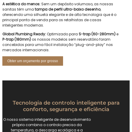
A estética do menos:
Sem um depósito volumoso, as nossas
sanitas têm uma
tampa de perfil ultra-baixo
desenho
,
oferecendo uma silhueta elegante e de alta tecnologia que é o
principal ponto de venda para os retalhistas de casas
inteligentes modernas.
Global Plumbing Ready:
Optimizado para
S-trap (60-280mm)
e
P-trap (180mm)
os nossos modelos sem reservatório foram
concebidos para uma fácil instalação “plug-and-play” nos
mercados internacionais.
Obter um orçamento por grosso
Tecnologia de controlo inteligente para
conforto, segurança e eficiência
O nosso sistema inteligente de desenvolvimento
próprio combina o controlo preciso da
temperatura, a descarga ecológica e a