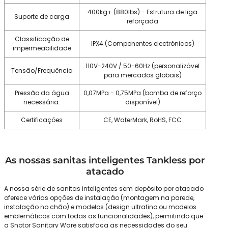
400kg+ (880lbs) - Estrutura de liga
Suporte de carga
reforçada
Classificação de
IPX4 (Componentes electrónicos)
impermeabilidade
110V-240V / 50-60Hz (personalizável
Tensão/Frequência
para mercados globais)
Pressão da água
0,07MPa - 0,75MPa (bomba de reforço
necessária.
disponível)
Certificações
CE, WaterMark, RoHS, FCC
As nossas sanitas inteligentes Tankless por
atacado
A nossa série de sanitas inteligentes sem depósito por atacado
oferece várias opções de instalação (montagem na parede,
instalação no chão) e modelos (design ultrafino ou modelos
emblemáticos com todas as funcionalidades), permitindo que
a Snotor Sanitary Ware satisfaça as necessidades do seu