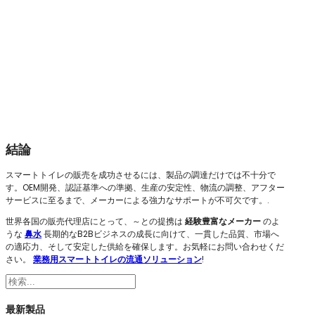
結論
スマートトイレの販売を成功させるには、製品の調達だけでは不十分で
す。OEM開発、認証基準への準拠、生産の安定性、物流の調整、アフター
サービスに至るまで、メーカーによる強力なサポートが不可欠です。.
世界各国の販売代理店にとって、～との提携は
経験豊富なメーカー
のよ
うな
鼻水
長期的なB2Bビジネスの成長に向けて、一貫した品質、市場へ
の適応力、そして安定した供給を確保します。お気軽にお問い合わせくだ
さい。
業務用スマートトイレの流通ソリューション
!
検
索
最新製品