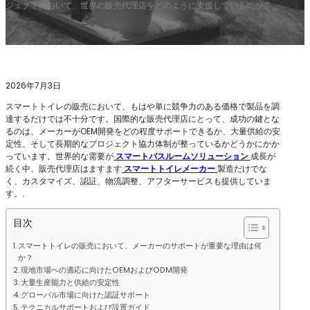
ジェクトにおいて、世界の販売代理店をどのように支援しているのか？
2026年7月3日
スマートトイレの販売において、もはや単に競争力のある価格で製品を調
達するだけでは不十分です。国際的な販売代理店にとって、成功の鍵とな
るのは、メーカーがOEM開発をどの程度サポートできるか、大量供給の安
定性、そして長期的なプロジェクト協力体制が整っているかどうかにかか
っています。世界的な需要が
スマートバスルームソリューション
成長が
続く中、販売代理店はますます
スマートトイレメーカー
製造だけでな
く、カスタマイズ、認証、物流調整、アフターサービスも提供していま
す。.
目次
スマートトイレの販売において、メーカーのサポートが重要な理由は何
か？
現地市場への適応に向けたOEMおよびODM開発
大量生産能力と供給の安定性
グローバル市場に向けた認証サポート
テクニカルサポートおよび設置ガイド