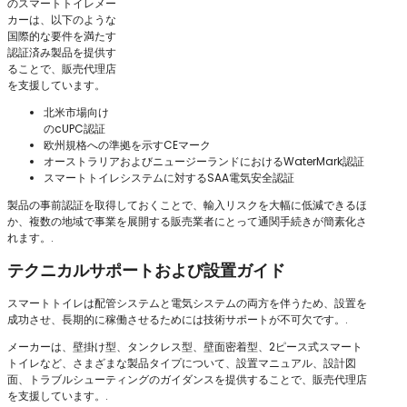
のスマートトイレメー
カーは、以下のような
国際的な要件を満たす
認証済み製品を提供す
ることで、販売代理店
を支援しています。
北米市場向け
のcUPC認証
欧州規格への準拠を示すCEマーク
オーストラリアおよびニュージーランドにおけるWaterMark認証
スマートトイレシステムに対するSAA電気安全認証
製品の事前認証を取得しておくことで、輸入リスクを大幅に低減できるほ
か、複数の地域で事業を展開する販売業者にとって通関手続きが簡素化さ
れます。.
テクニカルサポートおよび設置ガイド
スマートトイレは配管システムと電気システムの両方を伴うため、設置を
成功させ、長期的に稼働させるためには技術サポートが不可欠です。.
メーカーは、壁掛け型、タンクレス型、壁面密着型、2ピース式スマート
トイレなど、さまざまな製品タイプについて、設置マニュアル、設計図
面、トラブルシューティングのガイダンスを提供することで、販売代理店
を支援しています。.