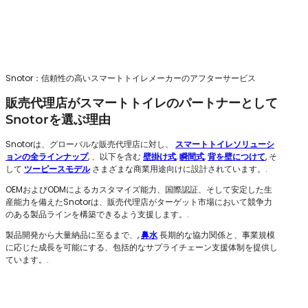
Snotor：信頼性の高いスマートトイレメーカーのアフターサービス
販売代理店がスマートトイレのパートナーとして
Snotorを選ぶ理由
Snotorは、グローバルな販売代理店に対し、
スマートトイレソリューシ
ョンの全ラインナップ
, 、以下を含む
壁掛け式
,
瞬間式
,
背を壁につけて
, そ
して
ツーピースモデル
さまざまな商業用途向けに設計されています。.
OEMおよびODMによるカスタマイズ能力、国際認証、そして安定した生
産能力を備えたSnotorは、販売代理店がターゲット市場において競争力
のある製品ラインを構築できるよう支援します。.
製品開発から大量納品に至るまで、,
鼻水
長期的な協力関係と、事業規模
に応じた成長を可能にする、包括的なサプライチェーン支援体制を提供し
ています。.