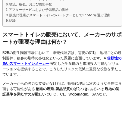
物流、梱包、および輸出手配
アフターサービスおよび予備部品の供給
販売代理店がスマートトイレのパートナーとしてSnotorを選ぶ理由
結論
スマートトイレの販売において、メーカーのサポ
ートが重要な理由は何か？
B2Bの衛生陶器市場において、販売代理店は、需要の変動、地域ごとの規
制要件、顧客の期待の多様化といった課題に直面しています。A
信頼性の
高いスマートトイレメーカー
安定した生産能力と市場投入可能なソリュ
ーションを提供することで、こうしたリスクの低減に重要な役割を果たし
ています。.
メーカーからの強力な支援がなければ、販売代理店は次のような事態に直
面する可能性がある
配送の遅延
,
製品品質のばらつき
, あるいは
現地の認
証基準を満たすのが難しい
cUPC、CE、WaterMark、SAAなど。.