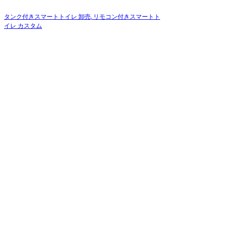
タンク付きスマートトイレ 卸売, リモコン付きスマートト
イレ カスタム