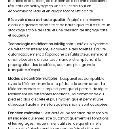
la saleté et la crasse, ce qui permet d'obtenir d'excellents
résultats de nettoyage en une seule fois, tout en
économisant l'eau et en augmentant l'efficacité.
Réservoir d'eau de haute qualité :
Équipé d'un réservoir
d'eau de grande capacité et de haute qualité, il assure un
stockage stable de l'eau et une pression de rinçage forte
et soutenue.
Technologie de détection intelligente :
Doté d'un système
de détection intelligent, le couvercle des toilettes s'ouvre
automatiquement à l'approche de l'utilisateur, éliminant
ainsi le besoin d'un contact manuel et empêchant la
propagation des bactéries, pour une plus grande
tranquillité d'esprit.
Modes de contrôle multiples :
L'appareil est compatible
avec la télécommande et la pédale de commande. La
télécommande est simple et pratique et permet de régler
facilement les différentes fonctions ; la commande au
pied est plus discrète et plus hygiénique et permet une
utilisation facile même lorsque les mains sont occupées.
Fonction mémoire :
Il est doté d'une fonction de mémoire
intelligente qui enregistre automatiquement les fonctions
et les réglages fréquemment utilisés, ce qui élimine le
besoin de réajustement la prochaine fois et offre une