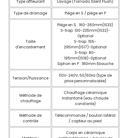
Type affleurant
Lavage (Tornado Silent Flush)
Type de drainage
Piège en S / piège en P
Piège en S : 160-260mm(lS33)
S-trap: 130-235mm(lS32)-
Optional
Taille
S-trap: 155-
d'encastrement
295mm[lS17)-0ptional
S-trap: 80-
195mm(lS18)-0ptional
Siphon en P : 180mm Ebauche
110V-240V, 50/60Hz (type de
Tension/Puissance
prise personnalisable)
Chauffage céramique
Méthode de
instantané (eau chaude
chauffage
constante)
Méthode de
Télécommande / bouton latéral
contrôle
/ capteur au pied
Corps en céramique