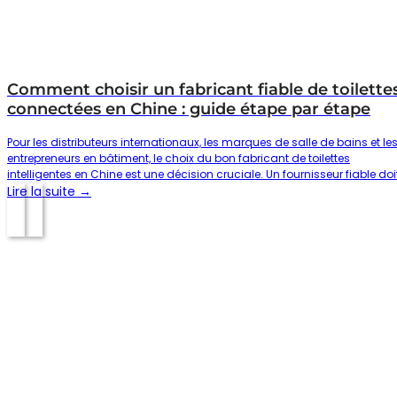
Comment choisir un fabricant fiable de toilette
connectées en Chine : guide étape par étape
Pour les distributeurs internationaux, les marques de salle de bains et le
entrepreneurs en bâtiment, le choix du bon fabricant de toilettes
intelligentes en Chine est une décision cruciale. Un fournisseur fiable doi
non seulement proposer des prix compétitifs, mais aussi garantir une
Lire la suite →
capacité de production stable, un accompagnement en matière de
personnalisation, un contrôle qualité rigoureux et le respect des exigenc
du marché cible. Face à la multitude de fournisseurs disponibles, les
acheteurs ont besoin d’un processus d’évaluation clair pour…