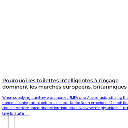
Pourquoi les toilettes intelligentes à rinçage
dominent les marchés européens, britanniques 
australiens et néo-zélandais
When supplying sanitary ware across EMEA and Australasia, offering th
correct flushing architecture is critical. Unlike North America’s 12-inch flo
drain standard, international infrastructure overwhelmingly utilizes P-tr
wall-outlet plumbing or short S-trap configurations. Why Washdown
Lire la suite →
Smart Toilets Are the Primary Choice Here is why washdown smart toilet
are the primary choice for regional distributors, engineering…