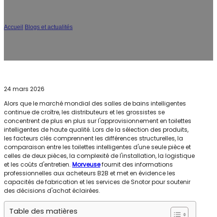
pièces : Guide d'achat B2B ultime pour les
distributeurs
Accueil
/
Blogs et actualités
/
Toilettes intelligentes d'une pièce ou de deux pièces
: Guide d'achat B2B ultime pour les distributeurs
24 mars 2026
Alors que le marché mondial des salles de bains intelligentes
continue de croître, les distributeurs et les grossistes se
concentrent de plus en plus sur l'approvisionnement en toilettes
intelligentes de haute qualité. Lors de la sélection des produits,
les facteurs clés comprennent les différences structurelles, la
comparaison entre les toilettes intelligentes d'une seule pièce et
celles de deux pièces, la complexité de l'installation, la logistique
et les coûts d'entretien.
Morveuse
fournit des informations
professionnelles aux acheteurs B2B et met en évidence les
capacités de fabrication et les services de Snotor pour soutenir
des décisions d'achat éclairées.
Table des matières