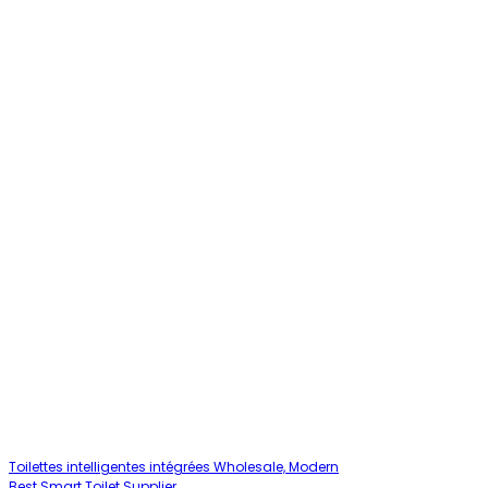
Toilettes intelligentes intégrées Wholesale, Modern
Best Smart Toilet Supplier