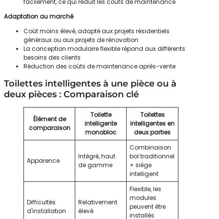
facilement, ce qui réduit les coûts de maintenance
Adaptation au marché
Coût moins élevé, adapté aux projets résidentiels
généraux ou aux projets de rénovation
La conception modulaire flexible répond aux différents
besoins des clients
Réduction des coûts de maintenance après-vente
Toilettes intelligentes à une pièce ou à
deux pièces : Comparaison clé
Toilette
Toilettes
Élément de
intelligente
intelligentes en
comparaison
monobloc
deux parties
Combinaison
Intégré, haut
bol traditionnel
Apparence
de gamme
+ siège
intelligent
Flexible, les
modules
Difficultés
Relativement
peuvent être
d'installation
élevé
installés