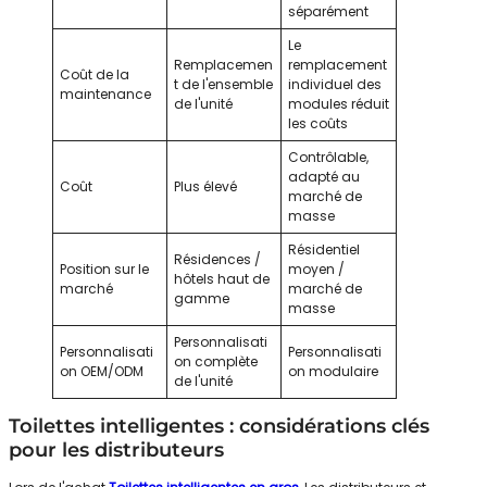
séparément
Le
Remplacemen
remplacement
Coût de la
t de l'ensemble
individuel des
maintenance
de l'unité
modules réduit
les coûts
Contrôlable,
adapté au
Coût
Plus élevé
marché de
masse
Résidentiel
Résidences /
Position sur le
moyen /
hôtels haut de
marché
marché de
gamme
masse
Personnalisati
Personnalisati
Personnalisati
on complète
on OEM/ODM
on modulaire
de l'unité
Toilettes intelligentes : considérations clés
pour les distributeurs