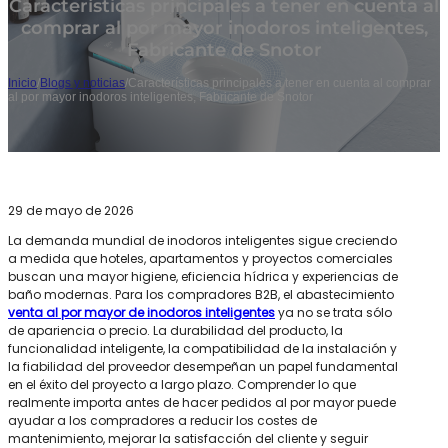
Características principales a tener en cuenta al
comprar al por mayor inodoros inteligentes,
Fabricante de Snotor
Inicio
/
Blogs y noticias
/
Características principales a tener en cuenta al comprar
al por mayor inodoros inteligentes, Fabricante de Snotor
29 de mayo de 2026
La demanda mundial de inodoros inteligentes sigue creciendo
a medida que hoteles, apartamentos y proyectos comerciales
buscan una mayor higiene, eficiencia hídrica y experiencias de
baño modernas. Para los compradores B2B, el abastecimiento
venta al por mayor de inodoros inteligentes
ya no se trata sólo
de apariencia o precio. La durabilidad del producto, la
funcionalidad inteligente, la compatibilidad de la instalación y
la fiabilidad del proveedor desempeñan un papel fundamental
en el éxito del proyecto a largo plazo. Comprender lo que
realmente importa antes de hacer pedidos al por mayor puede
ayudar a los compradores a reducir los costes de
mantenimiento, mejorar la satisfacción del cliente y seguir