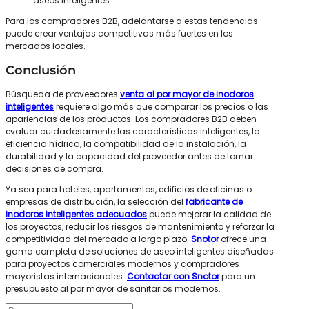
aseos inteligentes
Para los compradores B2B, adelantarse a estas tendencias
puede crear ventajas competitivas más fuertes en los
mercados locales.
Conclusión
Búsqueda de proveedores
venta al por mayor de inodoros
inteligentes
requiere algo más que comparar los precios o las
apariencias de los productos. Los compradores B2B deben
evaluar cuidadosamente las características inteligentes, la
eficiencia hídrica, la compatibilidad de la instalación, la
durabilidad y la capacidad del proveedor antes de tomar
decisiones de compra.
Ya sea para hoteles, apartamentos, edificios de oficinas o
empresas de distribución, la selección del
fabricante de
inodoros inteligentes adecuados
puede mejorar la calidad de
los proyectos, reducir los riesgos de mantenimiento y reforzar la
competitividad del mercado a largo plazo.
Snotor
ofrece una
gama completa de soluciones de aseo inteligentes diseñadas
para proyectos comerciales modernos y compradores
mayoristas internacionales.
Contactar con Snotor
para un
presupuesto al por mayor de sanitarios modernos.
Buscar