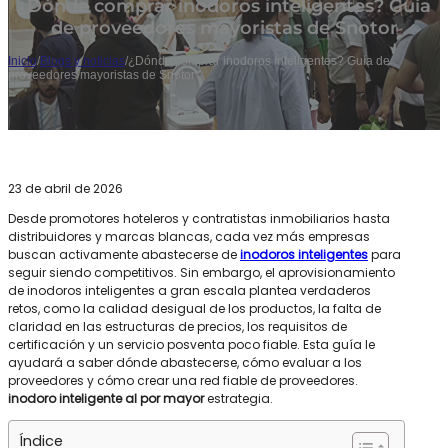
¿Dónde comprar inodoros inteligentes? Guía
de proveedores mayoristas de Snotor
Inicio
/
Blogs y noticias
/
¿Dónde comprar inodoros inteligentes? Guía de
proveedores mayoristas de Snotor
23 de abril de 2026
Desde promotores hoteleros y contratistas inmobiliarios hasta
distribuidores y marcas blancas, cada vez más empresas
buscan activamente abastecerse de
inodoros inteligentes
para
seguir siendo competitivos. Sin embargo, el aprovisionamiento
de inodoros inteligentes a gran escala plantea verdaderos
retos, como la calidad desigual de los productos, la falta de
claridad en las estructuras de precios, los requisitos de
certificación y un servicio posventa poco fiable. Esta guía le
ayudará a saber dónde abastecerse, cómo evaluar a los
proveedores y cómo crear una red fiable de proveedores.
inodoro inteligente al por mayor
estrategia.
Índice