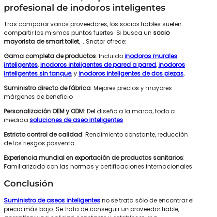
profesional de inodoros inteligentes
Tras comparar varios proveedores, los socios fiables suelen
compartir los mismos puntos fuertes. Si busca un
socio
mayorista de smart toilet
, ...Snotor ofrece:
Gama completa de productos
: Incluido
inodoros murales
inteligentes
,
inodoros inteligentes de pared a pared
,
inodoros
inteligentes sin tanque
, y
inodoros inteligentes de dos piezas
.
Suministro directo de fábrica
: Mejores precios y mayores
márgenes de beneficio
Personalización OEM y ODM
: Del diseño a la marca, todo a
medida
soluciones de aseo inteligentes
Estricto control de calidad
: Rendimiento constante, reducción
de los riesgos posventa
Experiencia mundial en exportación de productos sanitarios
:
Familiarizado con las normas y certificaciones internacionales
Conclusión
Suministro de aseos inteligentes
no se trata sólo de encontrar el
precio más bajo. Se trata de conseguir un proveedor fiable,