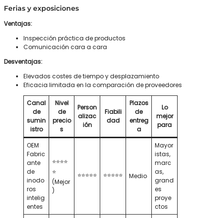
Ferias y exposiciones
Ventajas:
Inspección práctica de productos
Comunicación cara a cara
Desventajas:
Elevados costes de tiempo y desplazamiento
Eficacia limitada en la comparación de proveedores
Canal
Nivel
Plazos
Person
Lo
de
de
Fiabili
de
alizac
mejor
sumin
precio
dad
entreg
ión
para
istro
s
a
OEM
Mayor
Fabric
istas,
⭐⭐⭐⭐
ante
marc
de
⭐
as,
⭐⭐⭐⭐⭐
⭐⭐⭐⭐⭐
Medio
inodo
grand
(Mejor
ros
es
)
intelig
proye
entes
ctos