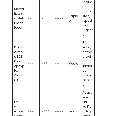
Peque
ños
Mayor
minori
ista /
Rápid
stas,
⭐⭐
⭐
⭐⭐⭐⭐
distrib
o
reposi
uidor
ción
local
urgent
e
Búsqu
Plataf
eda y
orma
comp
s B2B
araci
(por
ón
⭐⭐⭐
⭐⭐⭐
⭐⭐
Medio
ejemp
inicial
lo,
de
Alibab
prove
a)
edore
s
Abast
ecimi
Ferias
ento
y
verific
⭐⭐⭐
⭐⭐⭐⭐
⭐⭐⭐⭐
exposi
Lento
ado y
cione
evalu