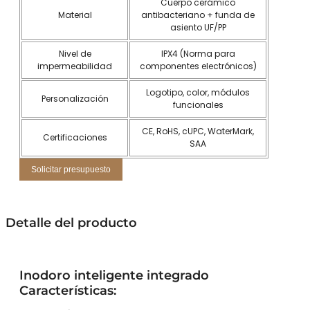
Cuerpo cerámico
Material
antibacteriano + funda de
asiento UF/PP
Nivel de
IPX4 (Norma para
impermeabilidad
componentes electrónicos)
Logotipo, color, módulos
Personalización
funcionales
CE, RoHS, cUPC, WaterMark,
Certificaciones
SAA
Solicitar presupuesto
Detalle del producto
Inodoro inteligente integrado
Características: