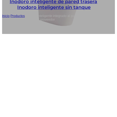
Inodoro inteligente de pared trasera
,
Inodoro inteligente sin tanque
Inicio
/
Productos
/
Inodoro inteligente integrado al por mayor, inodoro
inteligente moderno mejor proveedor