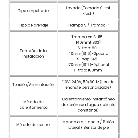
Lavado (Tornado Silent
Tipo empotrado
Flush)
Tipo de drenaje
Trampa S / Trampa P
Trampa en S: 115-
140mm(IS33)
S-trap: 80-
Tamaño de la
140mm(lS16)-0ptional
instalación
S-trap: 145-
170mm(lS17)-0ptional
P-trap: 180mm
110V-240V, 50/60Hz (tipo de
Tensión/Alimentación
enchufe personalizable)
Calentamiento instantáneo
Método de
de cerámica (agua caliente
calentamiento
constante)
Mando a distancia / Botón
Método de control
lateral / Sensor de pie