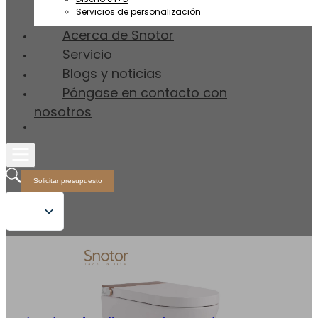
Servicios de personalización
Acerca de Snotor
Servicio
Blogs y noticias
Póngase en contacto con
nosotros
Solicitar presupuesto