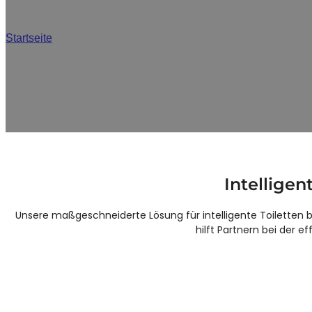
JA
OEM / ODM K
Startseite
/
Benutzerdefiniert
Als erfahrener Hersteller intelligenter Toiletten bieten wir 
und Proje
Intelligen
Unsere maßgeschneiderte Lösung für intelligente Toiletten ba
hilft Partnern bei der 