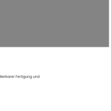
te Toiletten
 Markeninhabern, Händlern
lierbarer Fertigung und