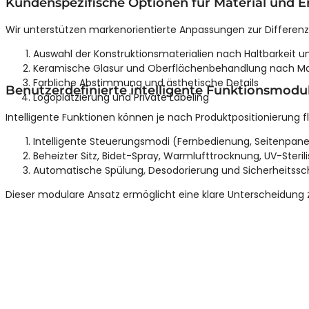
Kundenspezifische Optionen für Material und E
Wir unterstützen markenorientierte Anpassungen zur Differen
Auswahl der Konstruktionsmaterialien nach Haltbarkeit u
Keramische Glasur und Oberflächenbehandlung nach M
Farbliche Abstimmung und ästhetische Details
Benutzerdefinierte intelligente Funktionsmodu
Logoplatzierung und Private Labeling
Intelligente Funktionen können je nach Produktpositionierung 
Intelligente Steuerungsmodi (Fernbedienung, Seitenpanel
Beheizter Sitz, Bidet-Spray, Warmlufttrocknung, UV-Sterili
Automatische Spülung, Desodorierung und Sicherheitssch
Dieser modulare Ansatz ermöglicht eine klare Unterscheidung