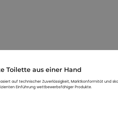
undenspezifische Lösungen für intelligen
flexible OEM- und ODM-Anpassungslösungen zur Unterstützung von
ktkunden auf den globalen Märkten.
te Toilette aus einer Hand
siert auf technischer Zuverlässigkeit, Marktkonformität und ska
effizienten Einführung wettbewerbsfähiger Produkte.