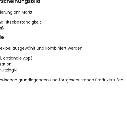
rscheinungsbild
zierung am Markt:
nd Hitzebeständigkeit
aß
le
flexibel ausgewählt und kombiniert werden:
, optionale App)
sation
utzlogik
 zwischen grundlegenden und fortgeschrittenen Produktstufen.